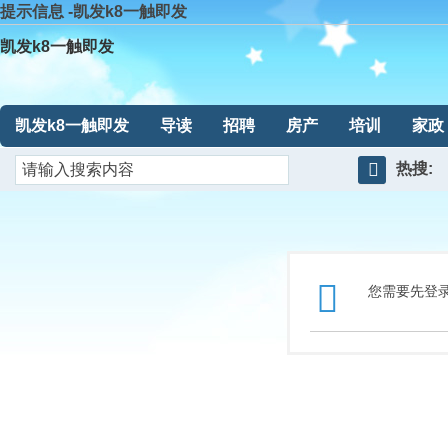
提示信息 -凯发k8一触即发
凯发k8一触即发
凯发k8一触即发
导读
招聘
房产
培训
家政
热搜:
搜
索
您需要先登