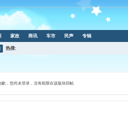
训
家政
商讯
车市
民声
专辑
热搜:
搜
索
抱歉，您尚未登录，没有权限在该版块回帖