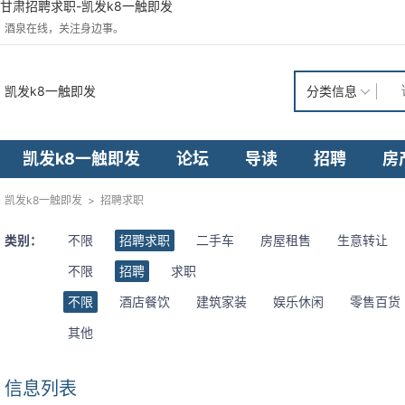
甘肃招聘求职-凯发k8一触即发
酒泉在线，关注身边事。
凯发k8一触即发
分类信息
凯发k8一触即发
论坛
导读
招聘
房
凯发k8一触即发
>
招聘求职
类别：
不限
招聘求职
二手车
房屋租售
生意转让
不限
招聘
求职
不限
酒店餐饮
建筑家装
娱乐休闲
零售百货
其他
信息列表