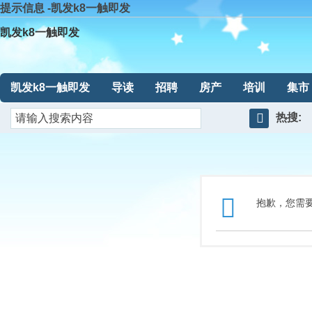
提示信息 -凯发k8一触即发
凯发k8一触即发
凯发k8一触即发
导读
招聘
房产
培训
集市
热搜:
搜
索
抱歉，您需