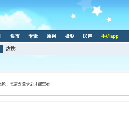
训
集市
专辑
原创
摄影
民声
手机app
热搜:
搜
索
抱歉，您需要登录后才能查看