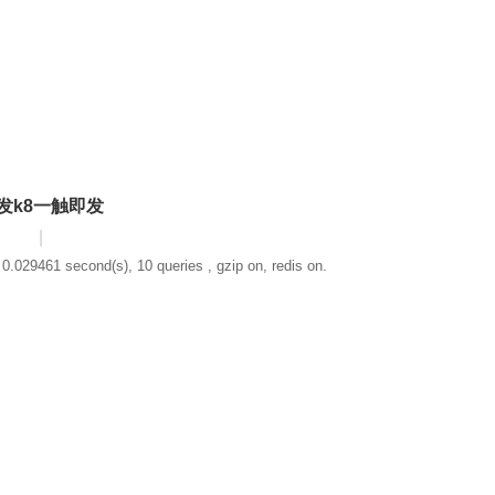
发k8一触即发
|
0.029461 second(s), 10 queries , gzip on, redis on.