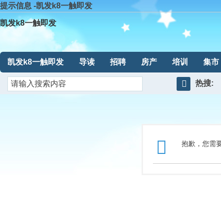
提示信息 -凯发k8一触即发
凯发k8一触即发
凯发k8一触即发
导读
招聘
房产
培训
集市
热搜:
搜
索
抱歉，您需