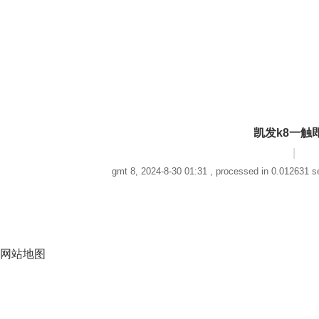
凯发k8一触
|
gmt 8, 2024-8-30 01:31
, processed in 0.012631 sec
网站地图