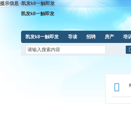
提示信息 -凯发k8一触即发
凯发k8一触即发
凯发k8一触即发
导读
招聘
房产
培