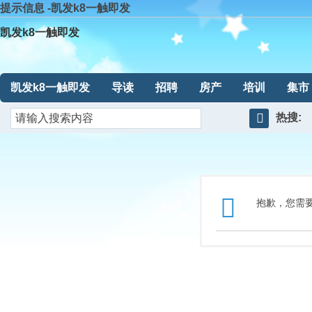
提示信息 -凯发k8一触即发
凯发k8一触即发
凯发k8一触即发
导读
招聘
房产
培训
集市
热搜:
搜
索
抱歉，您需