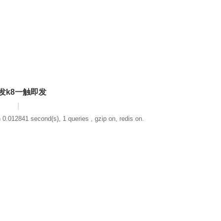
发k8一触即发
|
 0.012841 second(s), 1 queries , gzip on, redis on.