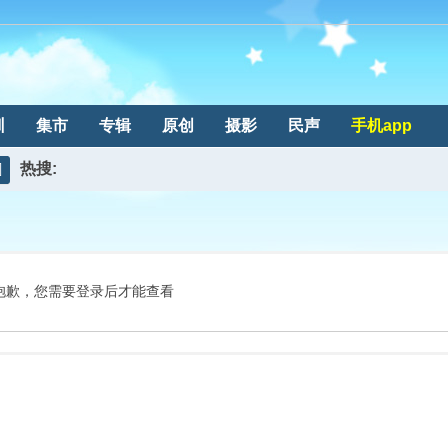
训
集市
专辑
原创
摄影
民声
手机app
热搜:
搜
索
抱歉，您需要登录后才能查看