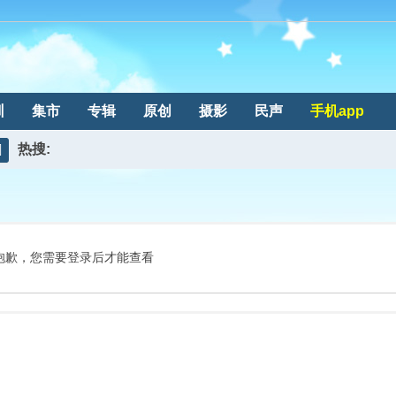
训
集市
专辑
原创
摄影
民声
手机app
热搜:
搜
索
抱歉，您需要登录后才能查看