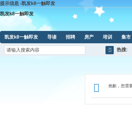
提示信息 -凯发k8一触即发
凯发k8一触即发
凯发k8一触即发
导读
招聘
房产
培训
集市
热搜:
搜
索
抱歉，您需