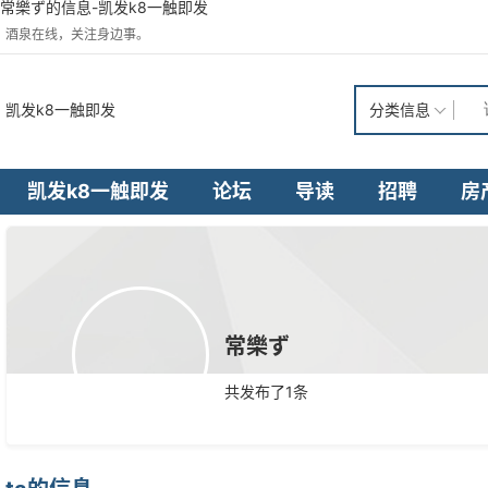
常樂ず的信息-凯发k8一触即发
酒泉在线，关注身边事。
凯发k8一触即发
分类信息
凯发k8一触即发
论坛
导读
招聘
房
常樂ず
共发布了
1
条