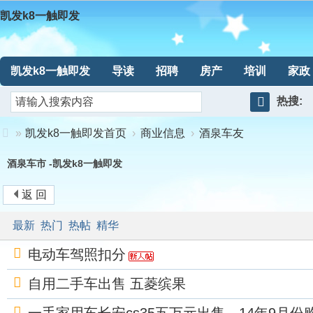
凯发k8一触即发
凯发k8一触即发
导读
招聘
房产
培训
家政
热搜:
搜
»
凯发k8一触即发首页
›
商业信息
›
酒泉车友
索
凯
酒泉车市 -凯发k8一触即发
发
返 回
k8
最新
热门
热帖
精华
电动车驾照扣分
一
自用二手车出售 五菱缤果
触