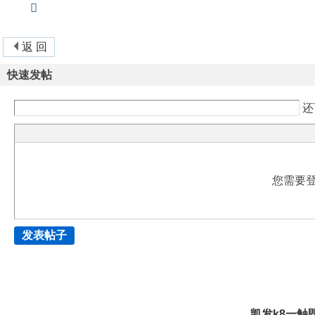
返 回
快速发帖
还
您需要
发表帖子
凯发k8一触