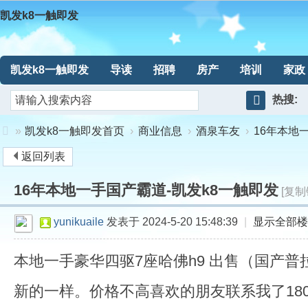
凯发k8一触即发
凯发k8一触即发
导读
招聘
房产
培训
家政
热搜:
搜
»
凯发k8一触即发首页
›
商业信息
›
酒泉车友
›
16年本地
索
返回列表
凯
16年本地一手国产霸道-凯发k8一触即发
发
[复制
k8
yunikuaile
发表于 2024-5-20 15:48:39
|
显示全部楼
一
本地一手豪华四驱7座哈佛h9 出售（国产
触
新的一样。价格不高喜欢的朋友联系我了18009