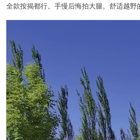
即
全款按揭都行。手慢后悔拍大腿。舒适越野
发