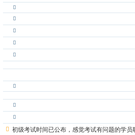
初级考试时间已公布，感觉考试有问题的学员