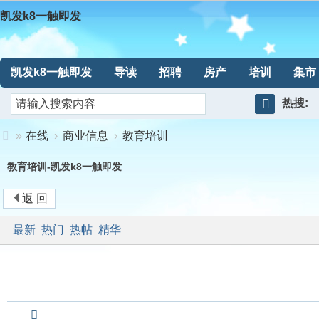
凯发k8一触即发
凯发k8一触即发
导读
招聘
房产
培训
集市
热搜:
搜
»
在线
›
商业信息
›
教育培训
索
凯
教育培训-凯发k8一触即发
发
返 回
k8
最新
热门
热帖
精华
一
触