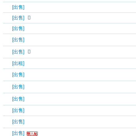
[
出售
]
[
出售
]
[
出售
]
[
出售
]
[
出售
]
[
出租
]
[
出售
]
[
出售
]
[
出售
]
[
出售
]
[
出售
]
[
出售
]