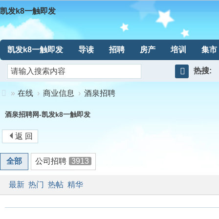
凯发k8一触即发
凯发k8一触即发
导读
招聘
房产
培训
集市
热搜:
搜
»
在线
›
商业信息
›
酒泉招聘
索
凯
酒泉招聘网-凯发k8一触即发
发
返 回
k8
全部
公司招聘
3913
一
最新
热门
热帖
精华
触