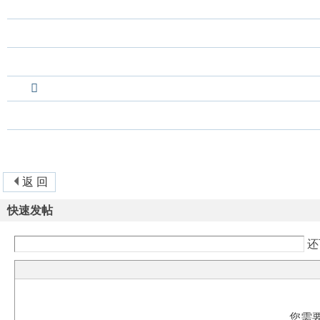
返 回
快速发帖
还
您需