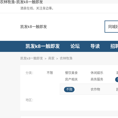
农林牧渔-凯发k8一触即发
酒泉在线，关注身边事。
凯发k8一触即发
同城
凯发k8一触即发
论坛
导读
招
凯发k8一触即发
>
商家
>
农林牧渔
分类：
不限
餐饮美食
休闲娱乐
房产相关
商务服务
不限
农作物
地区：