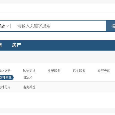
搜
好店
聘
房产
酒店旅游
购物天地
生活服务
汽车服务
母婴专区
农林牧渔
自定义
园林花卉
畜禽养殖