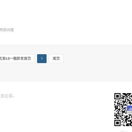
所斜对面
凯发k8一触即发首页
1
尾页
关注身边事。