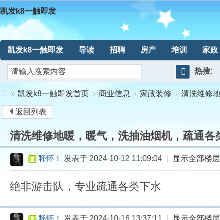
凯发k8一触即发
凯发k8一触即发
导读
招聘
房产
培训
家政
热搜:
搜
»
凯发k8一触即发首页
›
商业信息
›
家政装修
›
清洗维修地暖
索
返回列表
凯
清洗维修地暖，暖气，洗抽油烟机，疏通各类下水1
发
k8
释怀！
发表于 2024-10-12 11:09:04
|
显示全部楼层
一
绝非游击队，专业疏通各类下水
触
释怀！
发表于 2024-10-16 13:37:11
|
显示全部楼层