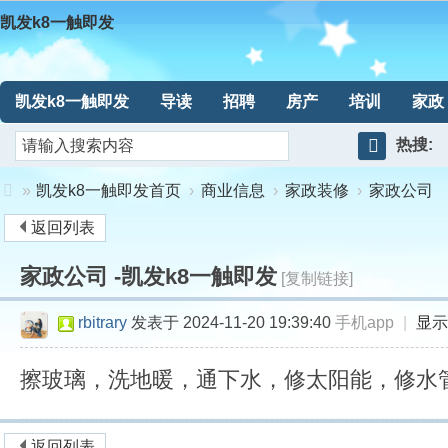
凯发k8一触即发
凯发k8一触即发
导读
招聘
房产
培训
家政
热搜:
搜
»
凯发k8一触即发首页
›
商业信息
›
家政装修
›
家政公司
索
返回列表
凯
家政公司 -凯发k8一触即发
发
[复制链接]
k8
rbitrary
发表于 2024-11-20 19:39:40
手机app
|
显示
一
擦玻璃，洗地暖，通下水，修太阳能，修水管，电话：1
触
返回列表