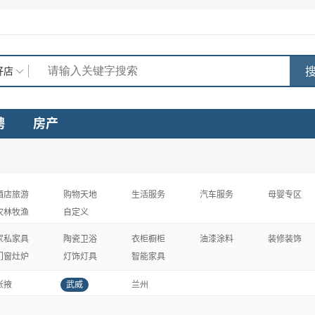
搜
好店
聘
房产
酒店旅游
购物天地
生活服务
汽车服务
母婴专区
农林牧渔
自定义
家私家具
陶瓷卫浴
衣柜橱柜
油漆涂料
装修装饰
门窗灶炉
灯饰灯具
智能家具
张掖
武威
兰州