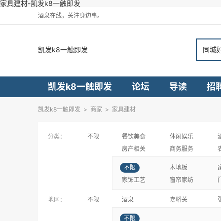
家具建材-凯发k8一触即发
酒泉在线，关注身边事。
凯发k8一触即发
同城
凯发k8一触即发
论坛
导读
招
凯发k8一触即发
>
商家
>
家具建材
分类：
不限
餐饮美食
休闲娱乐
房产相关
商务服务
不限
木地板
家饰工艺
窗帘家纺
地区：
不限
酒泉
嘉峪关
不限