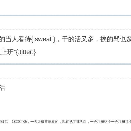
当人看待{:sweat:}，干的活又多，挨的骂
:titter:}
杂活
破活，1820元钱，一天天破事就多的，现在见了都头疼，一会注册这个一会注册那个