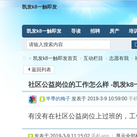
凯发k8一触即发
凯发k8一触即发
导读
招聘
房产
培
»
凯发k8一触即发首页
›
互动栏目
›
志愿有我
›
返回列表
凯
社区公益岗位的工作怎么样 -凯发k8
发
k8
半季的梅子
发表于 2019-3-9 10:59:00
手机
一
有没有在社区公益岗位上过班的，工
触
发表于 2019-3-9 11:15:02
手机app
|
显示全部