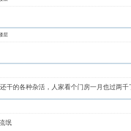
楼层
啥，还干的各种杂活，人家看个门房一月也过两千
流氓