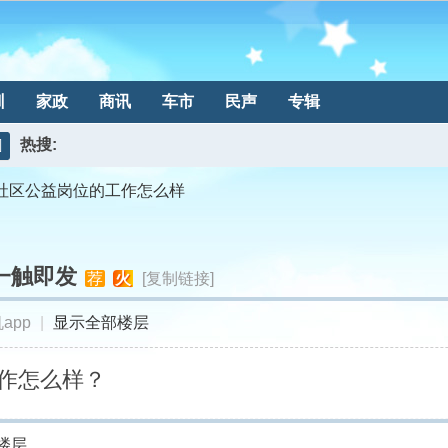
训
家政
商讯
车市
民声
专辑
热搜:
搜
社区公益岗位的工作怎么样
索
一触即发
荐
火
[复制链接]
app
|
显示全部楼层
作怎么样？
楼层