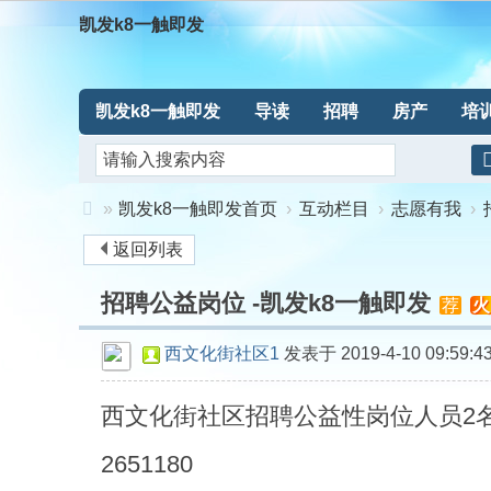
凯发k8一触即发
凯发k8一触即发
导读
招聘
房产
培
»
凯发k8一触即发首页
›
互动栏目
›
志愿有我
›
返回列表
凯
招聘公益岗位 -凯发k8一触即发
发
荐
火
k8
西文化街社区1
发表于 2019-4-10 09:59:4
一
西文化街社区招聘公益性岗位人员2名
触
2651180