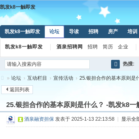
凯发k8一触即发
凯发k8一触即发
论坛
导读
招聘
房产
培训
凯发k8一触即发
酒泉招聘网
招聘
简历
企业
热搜:
搜
»
论坛
›
互动栏目
›
宣传活动
›
25.银担合作的基本原则是
索
返回列表
凯
25.银担合作的基本原则是什么？ -凯发k8
发
k8
酒泉融资担保
发表于 2025-1-13 22:13:58
|
显示全
一