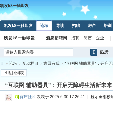
凯发k8一触即发
凯发k8一触即发
论坛
导读
招聘
房产
培训
凯发k8一触即发
酒泉招聘网
招聘
简历
企业
热搜:
搜
»
论坛
›
互动栏目
›
志愿有我
›
“互联网 辅助器具”：开启无障
索
返回列表
凯
“互联网 辅助器具”：开启无障碍生活新未来 
发
k8
官庄社区
发表于 2025-6-30 17:26:41
|
显示全部楼
一