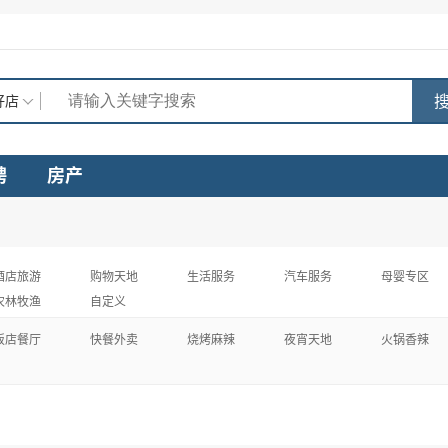
搜
好店
聘
房产
酒店旅游
购物天地
生活服务
汽车服务
母婴专区
农林牧渔
自定义
饭店餐厅
快餐外卖
烧烤麻辣
夜宵天地
火锅香辣