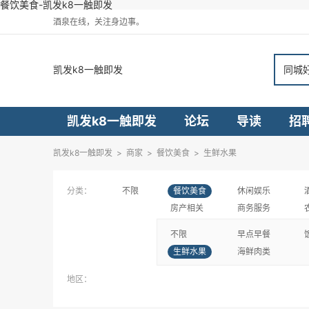
餐饮美食-凯发k8一触即发
酒泉在线，关注身边事。
凯发k8一触即发
同城
凯发k8一触即发
论坛
导读
招
凯发k8一触即发
>
商家
>
餐饮美食
>
生鲜水果
分类：
不限
餐饮美食
休闲娱乐
房产相关
商务服务
不限
早点早餐
生鲜水果
海鲜肉类
地区：