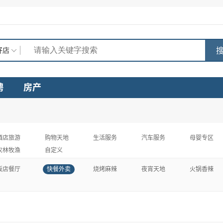
搜
好店
聘
房产
酒店旅游
购物天地
生活服务
汽车服务
母婴专区
农林牧渔
自定义
饭店餐厅
快餐外卖
烧烤麻辣
夜宵天地
火锅香辣