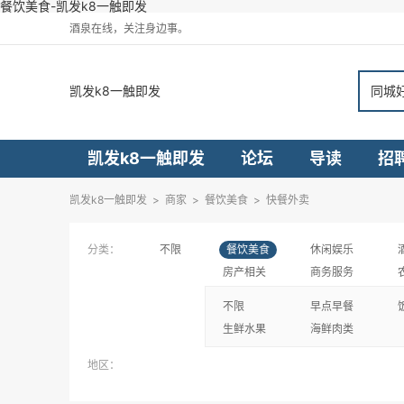
餐饮美食-凯发k8一触即发
酒泉在线，关注身边事。
凯发k8一触即发
同城
凯发k8一触即发
论坛
导读
招
凯发k8一触即发
>
商家
>
餐饮美食
>
快餐外卖
分类：
不限
餐饮美食
休闲娱乐
房产相关
商务服务
不限
早点早餐
生鲜水果
海鲜肉类
地区：