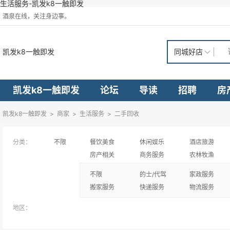
生活服务-凯发k8一触即发
酒泉在线，关注身边事。
凯发k8一触即发
同城好店
凯发k8一触即发
论坛
导读
招聘
房
凯发k8一触即发
>
商家
>
生活服务
>
二手回收
分类：
不限
餐饮美食
休闲娱乐
酒店旅游
房产相关
商务服务
农林牧渔
不限
的士/代驾
家政服务
搬家服务
快递服务
物流服务
地区：