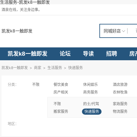
生活服务-凯发k8一触即发
酒泉在线，关注身边事。
凯发k8一触即发
同城好店
凯发k8一触即发
论坛
导读
招聘
房
凯发k8一触即发
>
商家
>
生活服务
>
快递服务
分类：
不限
餐饮美食
休闲娱乐
酒店旅游
房产相关
商务服务
农林牧渔
不限
的士/代驾
家政服务
搬家服务
快递服务
物流服务
地区：