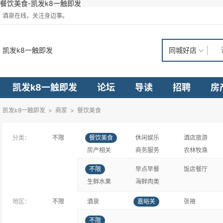
餐饮美食-凯发k8一触即发
酒泉在线，关注身边事。
凯发k8一触即发
同城好店
凯发k8一触即发
论坛
导读
招聘
房
凯发k8一触即发
>
商家
>
餐饮美食
分类：
不限
餐饮美食
休闲娱乐
酒店旅游
房产相关
商务服务
农林牧渔
不限
早点早餐
饭店餐厅
生鲜水果
海鲜肉类
地区：
不限
酒泉
嘉峪关
张掖
不限